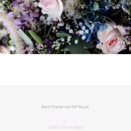
Bard Theme von
WP Royal
.
ZURÜCK NACH OBEN